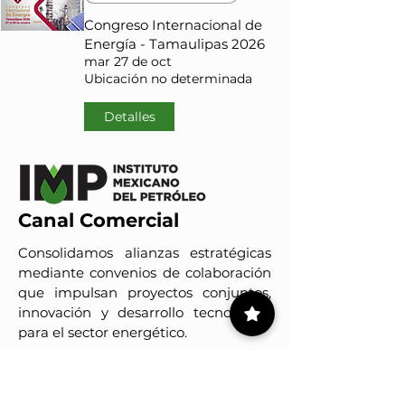
Congreso Internacional de
Energía - Tamaulipas 2026
mar 27 de oct
Ubicación no determinada
Detalles
Canal Comercial
Consolidamos alianzas estratégicas
mediante convenios de colaboración
que impulsan proyectos conjuntos,
innovación y desarrollo tecnológico
para el sector energético.
Conoce a nuestros clientes
IMP-UAdeC
El IMP y la Universidad Autónoma de Coahuila impulsan pro