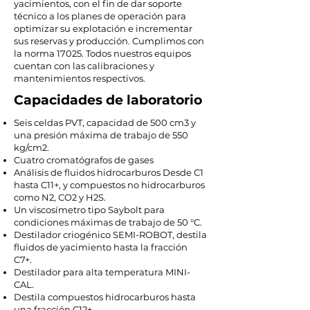
yacimientos, con el fin de dar soporte
técnico a los planes de operación para
optimizar su explotación e incrementar
sus reservas y producción. Cumplimos con
la norma 17025. Todos nuestros equipos
cuentan con las calibraciones y
mantenimientos respectivos.
Capacidades de laboratorio
Seis celdas PVT, capacidad de 500 cm3 y
una presión máxima de trabajo de 550
kg/cm2.
Cuatro cromatógrafos de gases
Análisis de fluidos hidrocarburos Desde C1
hasta C11+, y compuestos no hidrocarburos
como N2, CO2 y H2S.
Un viscosímetro tipo Saybolt para
condiciones máximas de trabajo de 50 °C.
Destilador criogénico SEMI-ROBOT, destila
fluidos de yacimiento hasta la fracción
C7+.
Destilador para alta temperatura MINI-
CAL.
Destila compuestos hidrocarburos hasta
una fracción C12+.