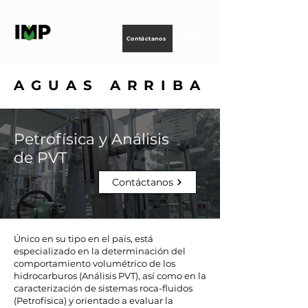
Creando
tecnología
para
energizar
la vida
Contáctanos
AGUAS ARRIBA
AGUAS ARRIBA
Petrofísica y Análisis
de PVT
Contáctanos
Único en su tipo en el país, está
especializado en la determinación del
comportamiento volumétrico de los
hidrocarburos (Análisis PVT), así como en la
caracterización de sistemas roca-fluidos
(Petrofísica) y orientado a evaluar la