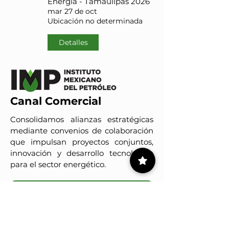
Energía - Tamaulipas 2026
mar 27 de oct
Ubicación no determinada
Detalles
Canal Comercial
Consolidamos alianzas estratégicas
mediante convenios de colaboración
que impulsan proyectos conjuntos,
innovación y desarrollo tecnológico
para el sector energético.
Conoce a nuestros clientes
IMP-UAdeC
El IMP y la Universidad Autónoma de Coahuila impulsan pro