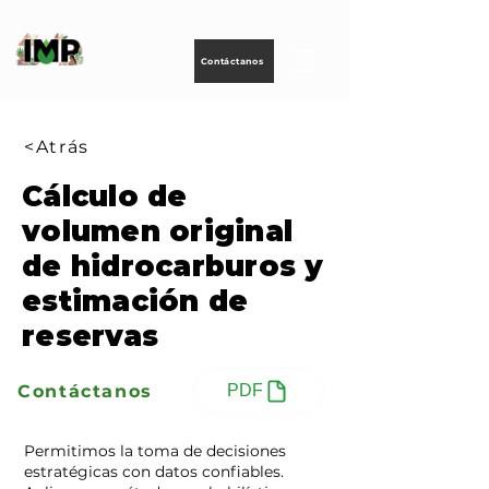
Creando
tecnología
para
energizar
la vida
Contáctanos
<Atrás
Cálculo de
volumen original
de hidrocarburos y
estimación de
reservas
Contáctanos
PDF
Permitimos la toma de decisiones
estratégicas con datos confiables.