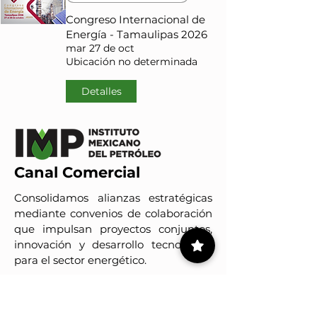
Congreso Internacional de
Energía - Tamaulipas 2026
mar 27 de oct
Ubicación no determinada
Detalles
Canal Comercial
Consolidamos alianzas estratégicas
mediante convenios de colaboración
que impulsan proyectos conjuntos,
innovación y desarrollo tecnológico
para el sector energético.
Conoce a nuestros clientes
IMP-UAdeC
El IMP y la Universidad Autónoma de Coahuila impulsan pro