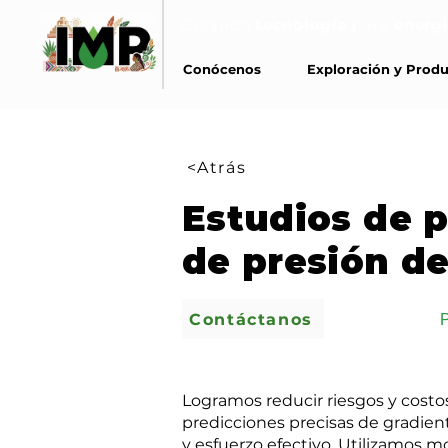
Creando
tecnología
para
energi
Conócenos
Exploración y Prod
<Atrás
Estudios de 
de presión d
Contáctanos
Logramos reducir riesgos y costos
predicciones precisas de gradient
y esfuerzo efectivo. Utilizamos