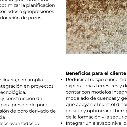
ptimizar la planificación
sociados a geopresiones
rforación de pozos.
Beneficios para el cliente
Reducir el riesgo e incerti
linaria, con amplia
exploratorias terrestres y 
integración en proyectos
contar con modelos integra
ecnológica.
modelado de cuencas y geo
 y construcción de
que apoyan el control diná
para presión de poro.
en sitio y optimizar el tie
ión de poro derivado de
de la formación y la seguri
cia
Integrar un elevado nivel 
elos avanzados de