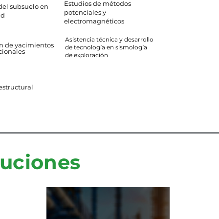
Estudios de métodos
el subsuelo en
potenciales y
ad
electromagnéticos
Asistencia técnica y desarrollo
n de yacimientos
de tecnología en sismología
cionales
de exploración
structural
luciones