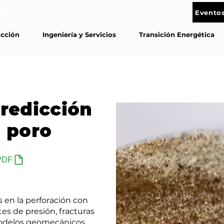
zar
la vida
Eventos
Contác
ucción
Ingeniería y Servicios
Transición Energética
predicción
e poro
PDF
 en la perforación con
es de presión, fracturas
 modelos geomecánicos