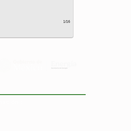
1/16
mación :