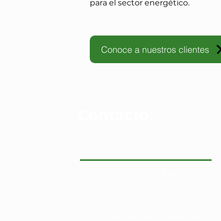
para el sector energético.
Conoce a nuestros clientes
Contacto
55 9175 6000 Ext. 000
impcontacto@imp.mx