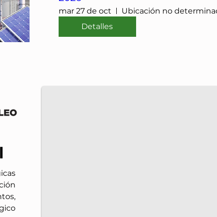
mar 27 de oct
Ubicación no determina
Detalles
IMP-UAdeC
El IMP y la Universidad Autónoma de Coahuila im
l
icas
ción
tos,
gico