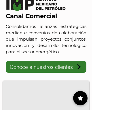
Canal Comercial
Consolidamos alianzas estratégicas
mediante convenios de colaboración
que impulsan proyectos conjuntos,
innovación y desarrollo tecnológico
para el sector energético.
Conoce a nuestros clientes
IMP-UAdeC
El IMP y la Universidad Autónoma de Coahuila impulsan pro
1/16