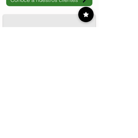
IMP-UAdeC
El IMP y la Universidad Autónoma de Coahuila impulsan pro
1/16
Contacto
55 9175 6000
Ext. 000