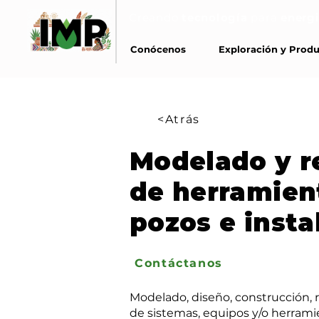
Creando
tecnología
para
energi
Conócenos
Exploración y Prod
<Atrás
Modelado y r
de herramien
pozos e insta
Contáctanos
Modelado, diseño, construcción, r
de sistemas, equipos y/o herram