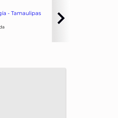
ía - Tamaulipas
da
pulsan proyectos energéticos