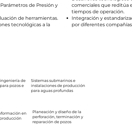
e Parámetros de Presión y
comerciales que reditúa e
tiempos de operación.
luación de herramientas.
Integración y estandariza
ones tecnológicas a la
por diferentes compañías
ingeniería de
Sistemas submarinos e
para pozos e
instalaciones de producción
para aguas profundas
Planeación y diseño de la
nformación en
perforación, terminación y
 producción
reparación de pozos