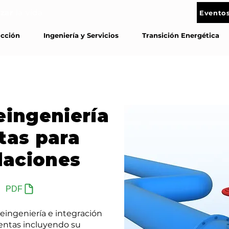
zar
la vida
Eventos
Contác
ucción
Ingeniería y Servicios
Transición Energética
eingeniería
tas para
laciones
PDF
eingeniería e integración
ientas incluyendo su