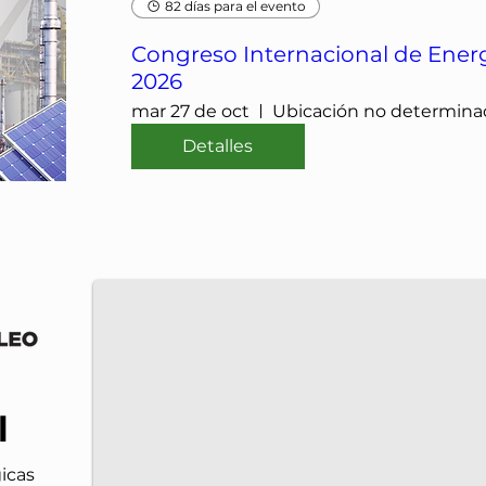
82 días para el evento
Congreso Internacional de Energ
2026
mar 27 de oct
Ubicación no determina
Detalles
IMP-UAdeC
El IMP y la Universidad Autónoma de Coahuila im
l
icas