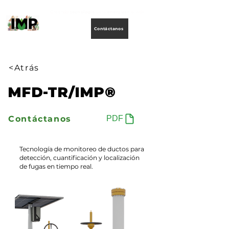
Creando
tecnología
para
energizar
la vida
Contáctanos
<Atrás
MFD-TR/IMP®
Contáctanos
PDF
Tecnología de monitoreo de ductos para
detección, cuantificación y localización
de fugas en tiempo real.