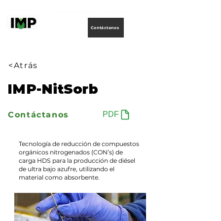
Creando
tecnología
para
energizar
la vida
Contáctanos
<Atrás
IMP-NitSorb
Contáctanos
PDF
Tecnología de reducción de compuestos
orgánicos nitrogenados (CON’s) de
carga HDS para la producción de diésel
de ultra bajo azufre, utilizando el
material como absorbente.