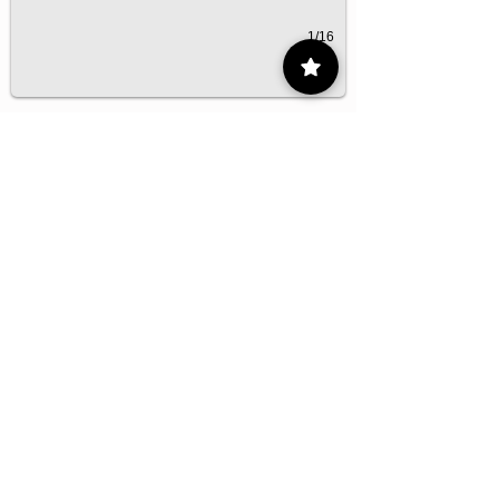
1/16
Contacto
55 9175 6000
Ext. 000
impcontacto@imp.mx
Eje Central Lázaro Cárdenas 152, San
Bartolo Atepehuacan, Gustavo A. Madero,
07730 Ciudad de México, CDMX