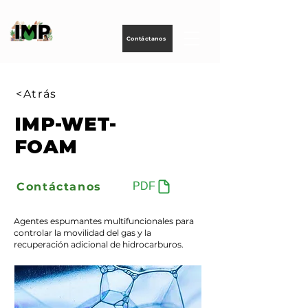
Creando
tecnología
para
energizar
la vida
Contáctanos
<Atrás
IMP-WET-
FOAM
Contáctanos
PDF
Agentes espumantes multifuncionales para
controlar la movilidad del gas y la
recuperación adicional de hidrocarburos.