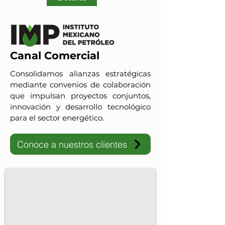
Canal Comercial
Consolidamos alianzas estratégicas
mediante convenios de colaboración
que impulsan proyectos conjuntos,
innovación y desarrollo tecnológico
para el sector energético.
Conoce a nuestros clientes
IMP-UAdeC
El IMP y la Universidad Autónoma de Coahuila impulsan pro