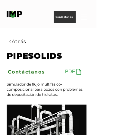
Creando
tecnología
para
energizar
la vida
Contáctanos
<Atrás
PIPESOLIDS
Contáctanos
PDF
Simulador de flujo multifásico-
composicional para pozos con problemas
de depositación de hidratos.