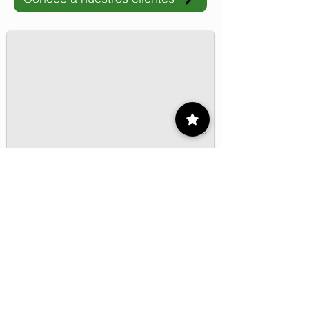
El IMP y la Universidad Autónoma de Coahuila impulsan pro
1/16
Contacto
55 9175 6000
Ext. 000