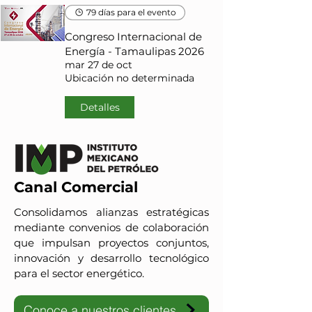
79 días para el evento
Congreso Internacional de
Energía - Tamaulipas 2026
mar 27 de oct
Ubicación no determinada
Detalles
Canal Comercial
Consolidamos alianzas estratégicas
mediante convenios de colaboración
que impulsan proyectos conjuntos,
innovación y desarrollo tecnológico
para el sector energético.
Conoce a nuestros clientes
IMP-UAdeC