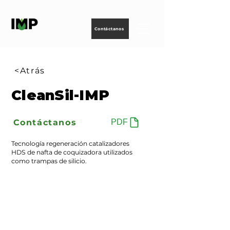
Creando
tecnología
para
energizar
la vida
Contáctanos
<Atrás
CleanSil-IMP
Contáctanos
PDF
Tecnología regeneración catalizadores
HDS de nafta de coquizadora utilizados
como trampas de silicio.