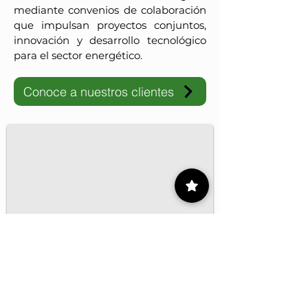
mediante convenios de colaboración
que impulsan proyectos conjuntos,
innovación y desarrollo tecnológico
para el sector energético.
Conoce a nuestros clientes
IMP-UAdeC
El IMP y la Universidad Autónoma de Coahuila impulsan pro
1/16