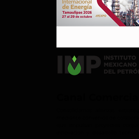
Canal Comercia
Consolidamos alianzas estratég
mediante convenios de colabora
que impulsan proyectos conjun
innovación y desarrollo tecnoló