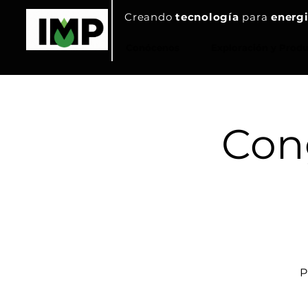
Creando
tecnología
para
energi
Conócenos
Exploración y Prod
Con
P