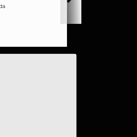
da
pulsan proyectos energéticos