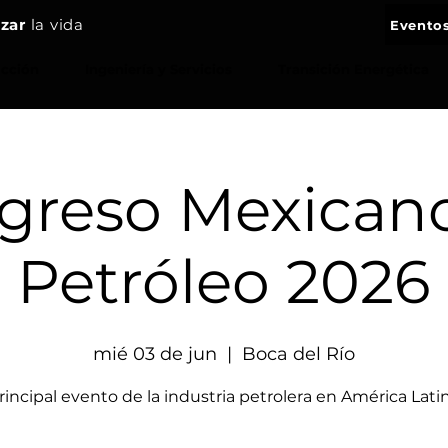
zar
la vida
Eventos
Contác
ucción
Ingeniería y Servicios
Transición Energética
greso Mexicano
Petróleo 2026
mié 03 de jun
  |  
Boca del Río
rincipal evento de la industria petrolera en América Lati