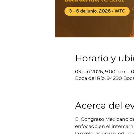
Horario y ub
03 jun 2026, 9:00 a.m. – 0
Boca del Río, 94290 Boca 
Acerca del e
El Congreso Mexicano del 
enfocado en el intercamb
la exploración y producc