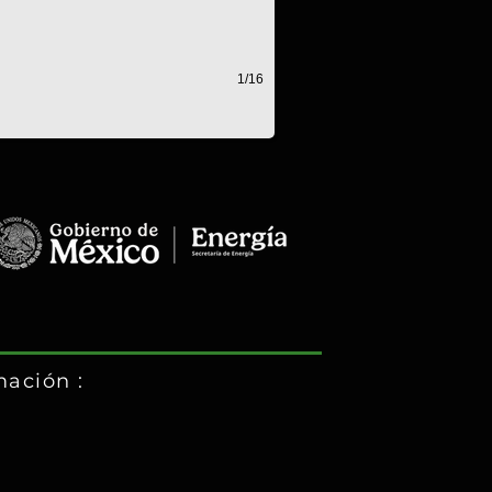
1/16
mación :