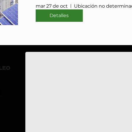
mar 27 de oct
Ubicación no determina
Detalles
IMP-UAdeC
El IMP y la Universidad Autónoma de Coahuila im
l
icas
ción
tos,
gico