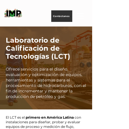
Creando
tecnología
para
energizar
la vida
Contáctanos
Laboratorio de
Calificación de
Tecnologías (LCT)
Ofrece servicios para el diseño,
evaluación y optimización de equipos,
herramientas y sistemas para el
procesamiento de hidrocarburos, con el
fin de incrementar y mantener la
producción de petróleo y gas.
El LCT es el
primero en América Latina
con
instalaciones para diseñar, probar y evaluar
equipos de proceso y medición de flujo,